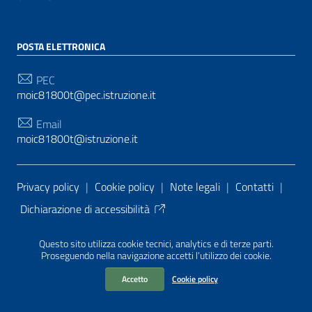
POSTA ELETTRONICA
PEC
moic81800t@pec.istruzione.it
Email
moic81800t@istruzione.it
Sezione Link Utili
Privacy policy
|
Cookie policy
|
Note legali
|
Contatti
|
Dichiarazione di accessibilità
Tema grafico
ItaliaWP2
| Basato sul
Prototipo per siti
Questo sito utilizza cookie tecnici, analytics e di terze parti.
PA di AgID
| Realizzato con
WordPress
da
Proseguendo nella navigazione accetti l’utilizzo dei cookie.
Mediasoft
s
Accetto
Cookie policy