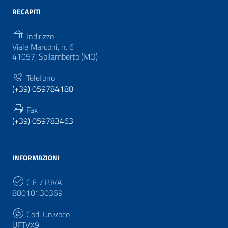
RECAPITI
Indirizzo
Viale Marconi, n. 6
41057, Spilamberto (MO)
Telefono
(+39) 059784188
Fax
(+39) 059783463
INFORMAZIONI
C.F. / P.IVA
80010130369
Cod. Univoco
UFTVX9