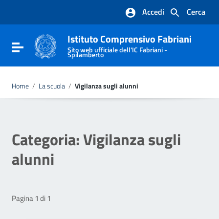
Vai ai contenuti
Accedi
Cerca
Vai al menu di navigazione
Vai al footer
Istituto Comprensivo Fabriani
Attiva / disattiva la navigazione
Sito web ufficiale dell'IC Fabriani -
Spilamberto
Home
/
La scuola
/
Vigilanza sugli alunni
Categoria:
Vigilanza sugli
alunni
Pagina 1 di 1