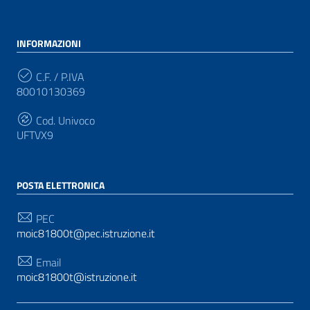
INFORMAZIONI
C.F. / P.IVA
80010130369
Cod. Univoco
UFTVX9
POSTA ELETTRONICA
PEC
moic81800t@pec.istruzione.it
Email
moic81800t@istruzione.it