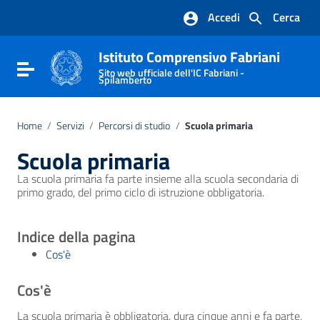
Vai ai contenuti
Accedi
Cerca
Vai al menu di navigazione
Vai al footer
Istituto Comprensivo Fabriani
Attiva / disattiva la navigazione
Sito web ufficiale dell'IC Fabriani -
Spilamberto
Home
/
Servizi
/
Percorsi di studio
/
Scuola primaria
Scuola primaria
La scuola primaria fa parte insieme alla scuola secondaria di
primo grado, del primo ciclo di istruzione obbligatoria.
Indice della pagina
Cos'è
Cos'è
La scuola primaria è obbligatoria, dura cinque anni e fa parte,