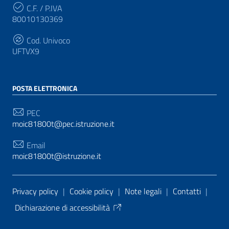
C.F. / P.IVA
80010130369
Cod. Univoco
UFTVX9
POSTA ELETTRONICA
PEC
moic81800t@pec.istruzione.it
Email
moic81800t@istruzione.it
Sezione Link Utili
Privacy policy
|
Cookie policy
|
Note legali
|
Contatti
|
Dichiarazione di accessibilità
Tema grafico
ItaliaWP2
| Basato sul
Prototipo per siti