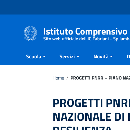
Vai ai contenuti
Vai al menu di navigazione
Vai al footer
Istituto Comprensivo 
Sito web ufficiale dell'IC Fabriani - Spilamb
Scuola
Servizi
Novità
D
Home
/
PROGETTI PNRR – PIANO NAZ
PROGETTI PNR
NAZIONALE DI 