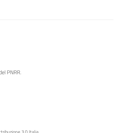
 del PNRR.
ribuzione 3.0 Italia.