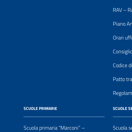
RAV – Ra
Piano An
Orari uff
Consiglio
Codice di
Patto tr
Regolame
SCUOLE PRIMARIE
SCUOLE S
Scuola primaria “Marconi” –
Scuola se