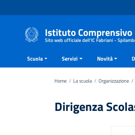
Vai ai contenuti
Vai al menu di navigazione
Vai al footer
Istituto Comprensivo 
Sito web ufficiale dell'IC Fabriani - Spilamb
Scuola
Servizi
Novità
D
Home
/
La scuola
/
Organizzazione
/
Dirigenza Scola