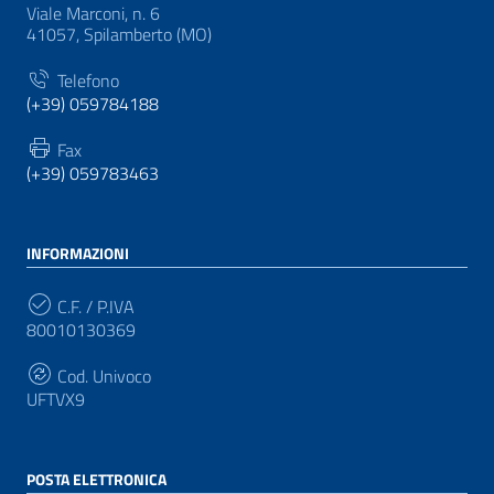
Viale Marconi, n. 6
41057, Spilamberto (MO)
Telefono
(+39) 059784188
Fax
(+39) 059783463
INFORMAZIONI
C.F. / P.IVA
80010130369
Cod. Univoco
UFTVX9
POSTA ELETTRONICA