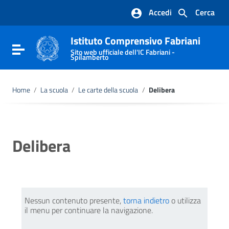
Vai ai contenuti
Accedi
Cerca
Vai al menu di navigazione
Vai al footer
Istituto Comprensivo Fabriani
Attiva / disattiva la navigazione
Sito web ufficiale dell'IC Fabriani -
Spilamberto
Home
/
La scuola
/
Le carte della scuola
/
Delibera
Delibera
Nessun contenuto presente,
torna indietro
o utilizza
il menu per continuare la navigazione.