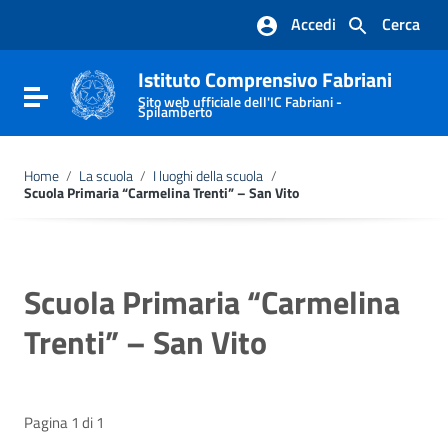
Vai ai contenuti
Accedi
Cerca
Vai al menu di navigazione
Vai al footer
Istituto Comprensivo Fabriani
Attiva / disattiva la navigazione
Sito web ufficiale dell'IC Fabriani -
Spilamberto
Home
/
La scuola
/
I luoghi della scuola
/
Scuola Primaria “Carmelina Trenti” – San Vito
Scuola Primaria “Carmelina
Trenti” – San Vito
Pagina 1 di 1