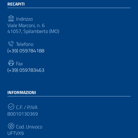
RECAPITI
Indirizzo
Viale Marconi, n. 6
41057, Spilamberto (MO)
Telefono
(+39) 059784188
Fax
(+39) 059783463
INFORMAZIONI
C.F. / P.IVA
80010130369
Cod. Univoco
UFTVX9