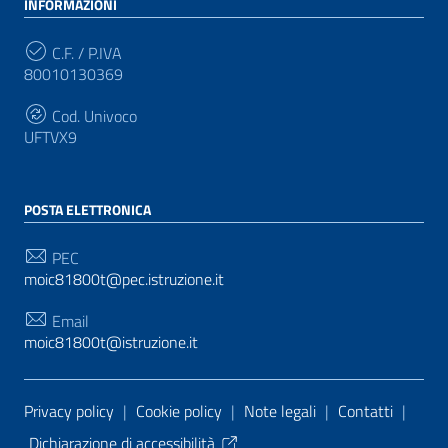
INFORMAZIONI
C.F. / P.IVA
80010130369
Cod. Univoco
UFTVX9
POSTA ELETTRONICA
PEC
moic81800t@pec.istruzione.it
Email
moic81800t@istruzione.it
Sezione Link Utili
Privacy policy
|
Cookie policy
|
Note legali
|
Contatti
|
Dichiarazione di accessibilità