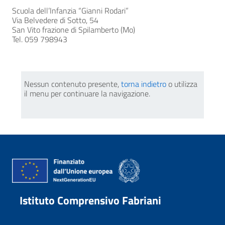
Scuola dell’Infanzia “Gianni Rodari”
Via Belvedere di Sotto, 54
San Vito frazione di Spilamberto (Mo)
Tel. 059 798943
Nessun contenuto presente,
torna indietro
o utilizza
il menu per continuare la navigazione.
Istituto Comprensivo Fabriani