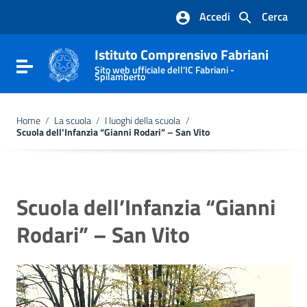
Vai ai contenuti
Accedi
Cerca
Vai al menu di navigazione
Vai al footer
Istituto Comprensivo Fabriani
Attiva / disattiva la navigazione
Sito web ufficiale dell'IC Fabriani -
Spilamberto
Home
/
La scuola
/
I luoghi della scuola
/
Scuola dell’Infanzia “Gianni Rodari” – San Vito
Scuola dell’Infanzia “Gianni
Rodari” – San Vito