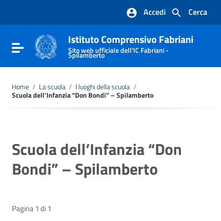
Vai ai contenuti
Accedi
Cerca
Vai al menu di navigazione
Vai al footer
Istituto Comprensivo Fabriani
Attiva / disattiva la navigazione
Sito web ufficiale dell'IC Fabriani -
Spilamberto
Home
/
La scuola
/
I luoghi della scuola
/
Scuola dell’Infanzia “Don Bondi” – Spilamberto
Scuola dell’Infanzia “Don
Bondi” – Spilamberto
Pagina 1 di 1