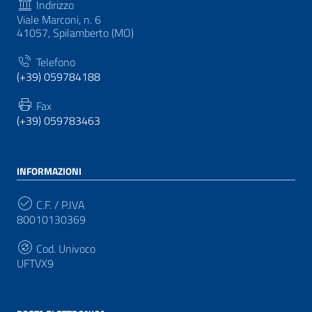
Indirizzo
Viale Marconi, n. 6
41057, Spilamberto (MO)
Telefono
(+39) 059784188
Fax
(+39) 059783463
INFORMAZIONI
C.F. / P.IVA
80010130369
Cod. Univoco
UFTVX9