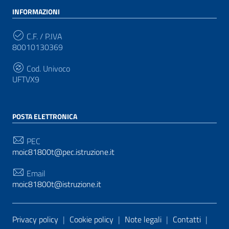
INFORMAZIONI
C.F. / P.IVA
80010130369
Cod. Univoco
UFTVX9
POSTA ELETTRONICA
PEC
moic81800t@pec.istruzione.it
Email
moic81800t@istruzione.it
Sezione Link Utili
Privacy policy
|
Cookie policy
|
Note legali
|
Contatti
|