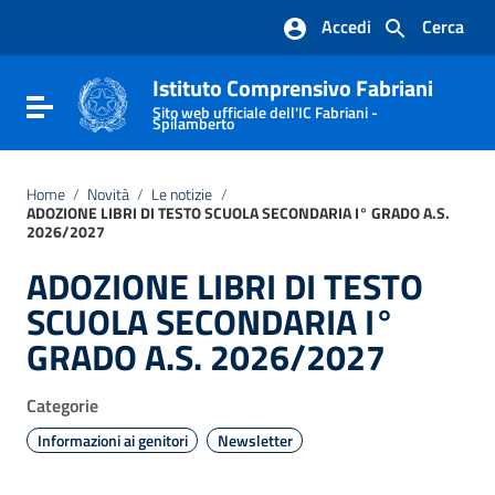
Vai ai contenuti
Accedi
Cerca
Vai al menu di navigazione
Vai al footer
Istituto Comprensivo Fabriani
Attiva / disattiva la navigazione
Sito web ufficiale dell'IC Fabriani -
Spilamberto
Home
/
Novità
/
Le notizie
/
ADOZIONE LIBRI DI TESTO SCUOLA SECONDARIA I° GRADO A.S.
2026/2027
ADOZIONE LIBRI DI TESTO
SCUOLA SECONDARIA I°
GRADO A.S. 2026/2027
Categorie
Informazioni ai genitori
Newsletter