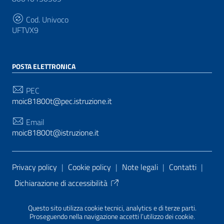
Cod. Univoco
UFTVX9
POSTA ELETTRONICA
PEC
moic81800t@pec.istruzione.it
Email
moic81800t@istruzione.it
Sezione Link Utili
Privacy policy
|
Cookie policy
|
Note legali
|
Contatti
|
Dichiarazione di accessibilità
Tema grafico
ItaliaWP2
| Basato sul
Prototipo per siti
Questo sito utilizza cookie tecnici, analytics e di terze parti.
PA di AgID
| Realizzato con
WordPress
da
Proseguendo nella navigazione accetti l’utilizzo dei cookie.