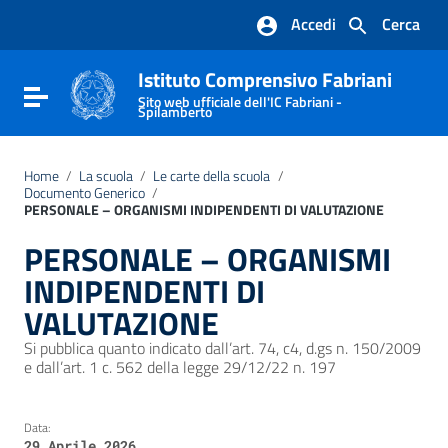
Vai ai contenuti
Accedi
Cerca
Vai al menu di navigazione
Vai al footer
Istituto Comprensivo Fabriani
Attiva / disattiva la navigazione
Sito web ufficiale dell'IC Fabriani -
Spilamberto
Home
/
La scuola
/
Le carte della scuola
/
Documento Generico
/
PERSONALE – ORGANISMI INDIPENDENTI DI VALUTAZIONE
PERSONALE – ORGANISMI
INDIPENDENTI DI
VALUTAZIONE
Si pubblica quanto indicato dall’art. 74, c4, d.gs n. 150/2009
e dall’art. 1 c. 562 della legge 29/12/22 n. 197
Data:
29 Aprile 2026