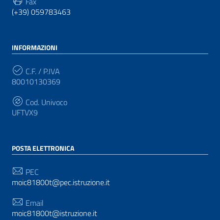
Fax
(+39) 059783463
INFORMAZIONI
C.F. / P.IVA
80010130369
Cod. Univoco
UFTVX9
POSTA ELETTRONICA
PEC
moic81800t@pec.istruzione.it
Email
moic81800t@istruzione.it