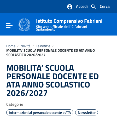
Vai ai contenuti
Accedi
Cerca
Vai al menu di navigazione
Vai al footer
Istituto Comprensivo Fabriani
Attiva / disattiva la navigazione
Sito web ufficiale dell'IC Fabriani -
Spilamberto
Home
/
Novità
/
Le notizie
/
MOBILITA’ SCUOLA PERSONALE DOCENTE ED ATA ANNO
SCOLASTICO 2026/2027
MOBILITA’ SCUOLA
PERSONALE DOCENTE ED
ATA ANNO SCOLASTICO
2026/2027
Categorie
Informazioni al personale docente e ATA
Newsletter