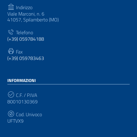
Indirizzo
Viale Marconi, n. 6
41057, Spilamberto (MO)
Telefono
(+39) 059784188
Fax
(+39) 059783463
INFORMAZIONI
C.F. / P.IVA
80010130369
Cod. Univoco
UFTVX9