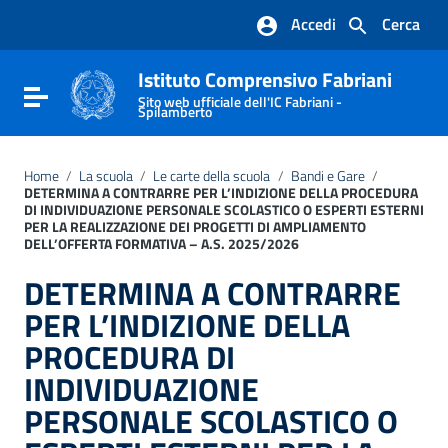
Vai ai contenuti
Accedi
Cerca
Vai al menu di navigazione
Vai al footer
Istituto Comprensivo Fabriani
Attiva / disattiva la navigazione
Sito web ufficiale dell'IC Fabriani -
Spilamberto
Home
/
La scuola
/
Le carte della scuola
/
Bandi e Gare
/
DETERMINA A CONTRARRE PER L’INDIZIONE DELLA PROCEDURA
DI INDIVIDUAZIONE PERSONALE SCOLASTICO O ESPERTI ESTERNI
PER LA REALIZZAZIONE DEI PROGETTI DI AMPLIAMENTO
DELL’OFFERTA FORMATIVA – A.S. 2025/2026
DETERMINA A CONTRARRE
PER L’INDIZIONE DELLA
PROCEDURA DI
INDIVIDUAZIONE
PERSONALE SCOLASTICO O