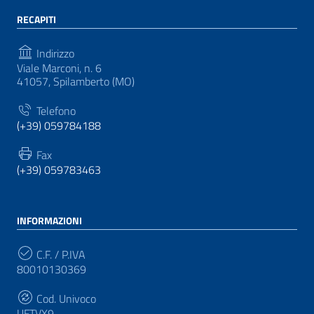
RECAPITI
Indirizzo
Viale Marconi, n. 6
41057, Spilamberto (MO)
Telefono
(+39) 059784188
Fax
(+39) 059783463
INFORMAZIONI
C.F. / P.IVA
80010130369
Cod. Univoco
UFTVX9