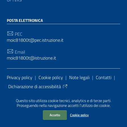
POSTA ELETTRONICA
PEC
moic81800t@pec.istruzione.it
Email
moic81800t@istruzione.it
Sezione Link Utili
Privacy policy
|
Cookie policy
|
Note legali
|
Contatti
|
Dichiarazione di accessibilità
Tema grafico
ItaliaWP2
| Basato sul
Prototipo per siti
Questo sito utilizza cookie tecnici, analytics e di terze parti.
PA di AgID
| Realizzato con
WordPress
da
Proseguendo nella navigazione accetti l’utilizzo dei cookie.
Mediasoft
s
Accetto
Cookie policy