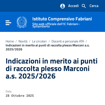
Vai ai contenuti
Accedi
Cerca
Vai al menu di navigazione
Vai al footer
Istituto Comprensivo Fabriani
Attiva / disattiva la navigazione
Sito web ufficiale dell'IC Fabriani -
Spilamberto
Home
/
Novità
/
Le circolari
/
Docenti e personale ATA
/
Indicazioni in merito ai punti di raccolta plesso Marconi a.s.
2025/2026
Indicazioni in merito ai punti
di raccolta plesso Marconi
a.s. 2025/2026
Data:
28 Ottobre 2025