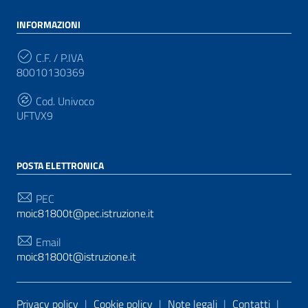
INFORMAZIONI
C.F. / P.IVA
80010130369
Cod. Univoco
UFTVX9
POSTA ELETTRONICA
PEC
moic81800t@pec.istruzione.it
Email
moic81800t@istruzione.it
Sezione Link Utili
Privacy policy
|
Cookie policy
|
Note legali
|
Contatti
|