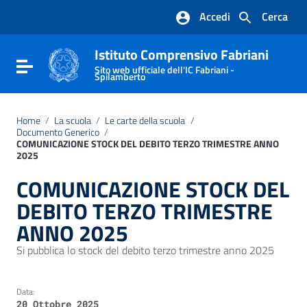
Vai ai contenuti
Accedi
Cerca
Vai al menu di navigazione
Vai al footer
Istituto Comprensivo Fabriani
Attiva / disattiva la navigazione
Sito web ufficiale dell'IC Fabriani -
Spilamberto
Home
/
La scuola
/
Le carte della scuola
/
Documento Generico
/
COMUNICAZIONE STOCK DEL DEBITO TERZO TRIMESTRE ANNO
2025
COMUNICAZIONE STOCK DEL
DEBITO TERZO TRIMESTRE
ANNO 2025
Si pubblica lo stock del debito terzo trimestre anno 2025
Data:
20 Ottobre 2025