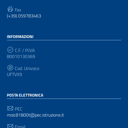
Fax
(+39) 059783463
INFORMAZIONI
C.F. / P.IVA
80010130369
Cod. Univoco
UFTVX9
POSTA ELETTRONICA
PEC
moic81800t@pec.istruzione.it
Email