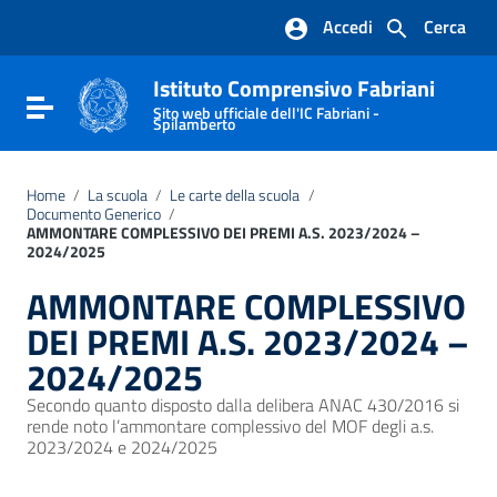
Vai ai contenuti
Accedi
Cerca
Vai al menu di navigazione
Vai al footer
Istituto Comprensivo Fabriani
Attiva / disattiva la navigazione
Sito web ufficiale dell'IC Fabriani -
Spilamberto
Home
/
La scuola
/
Le carte della scuola
/
Documento Generico
/
AMMONTARE COMPLESSIVO DEI PREMI A.S. 2023/2024 –
2024/2025
AMMONTARE COMPLESSIVO
DEI PREMI A.S. 2023/2024 –
2024/2025
Secondo quanto disposto dalla delibera ANAC 430/2016 si
rende noto l’ammontare complessivo del MOF degli a.s.
2023/2024 e 2024/2025