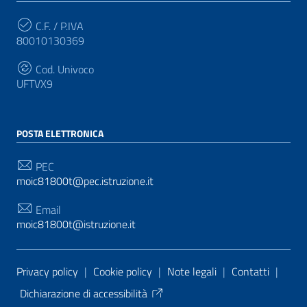
C.F. / P.IVA
80010130369
Cod. Univoco
UFTVX9
POSTA ELETTRONICA
PEC
moic81800t@pec.istruzione.it
Email
moic81800t@istruzione.it
Sezione Link Utili
Privacy policy
|
Cookie policy
|
Note legali
|
Contatti
|
Dichiarazione di accessibilità