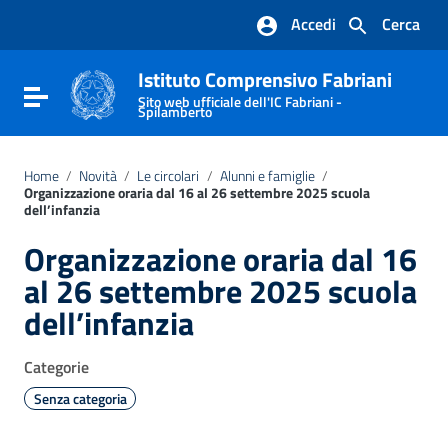
Vai ai contenuti
Accedi
Cerca
Vai al menu di navigazione
Vai al footer
Istituto Comprensivo Fabriani
Attiva / disattiva la navigazione
Sito web ufficiale dell'IC Fabriani -
Spilamberto
Home
/
Novità
/
Le circolari
/
Alunni e famiglie
/
Organizzazione oraria dal 16 al 26 settembre 2025 scuola
dell’infanzia
Organizzazione oraria dal 16
al 26 settembre 2025 scuola
dell’infanzia
Categorie
Senza categoria