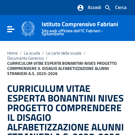
Vai ai contenuti
Accedi
Cerca
Vai al menu di navigazione
Vai al footer
Istituto Comprensivo Fabriani
Attiva / disattiva la navigazione
Sito web ufficiale dell'IC Fabriani -
Spilamberto
Home
/
La scuola
/
Le carte della scuola
/
Documento Generico
/
CURRICULUM VITAE ESPERTA BONANTINI NIVES PROGETTO
COMPRENDERE IL DISAGIO ALFABETIZZAZIONE ALUNNI
STRANIERI A.S. 2025-2026
CURRICULUM VITAE
ESPERTA BONANTINI NIVES
PROGETTO COMPRENDERE
IL DISAGIO
ALFABETIZZAZIONE ALUNNI