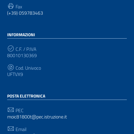
Fax
(+39) 059783463
INFORMAZIONI
C.F. / P.IVA
80010130369
Cod. Univoco
UFTVX9
POSTA ELETTRONICA
PEC
moic81800t@pec.istruzione.it
Email