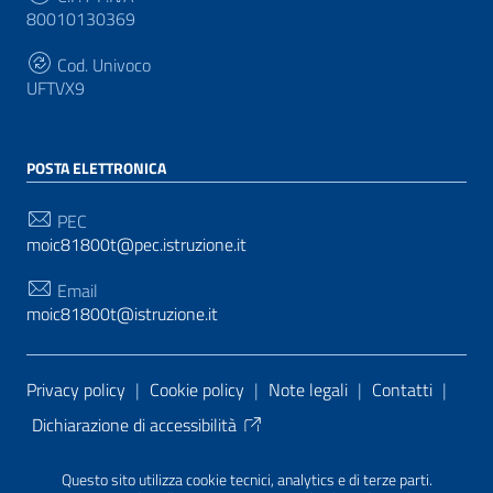
80010130369
Cod. Univoco
UFTVX9
POSTA ELETTRONICA
PEC
moic81800t@pec.istruzione.it
Email
moic81800t@istruzione.it
Sezione Link Utili
Privacy policy
|
Cookie policy
|
Note legali
|
Contatti
|
Dichiarazione di accessibilità
Tema grafico
ItaliaWP2
| Basato sul
Prototipo per siti
Questo sito utilizza cookie tecnici, analytics e di terze parti.