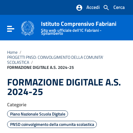
Vai ai contenuti
Accedi
Cerca
Vai al menu di navigazione
Vai al footer
Istituto Comprensivo Fabriani
Attiva / disattiva la navigazione
Sito web ufficiale dell'IC Fabriani -
Spilamberto
Home
/
PROGETTI PNSD: COINVOLGIMENTO DELLA COMUNITA’
SCOLASTICA
/
FORMAZIONE DIGITALE A.S. 2024-25
FORMAZIONE DIGITALE A.S.
2024-25
Categorie
Piano Nazionale Scuola Digitale
PNSD coinvolgimento della comunita scolastica