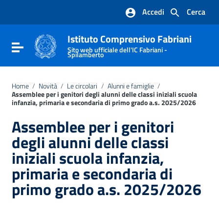
Vai ai contenuti
Accedi
Cerca
Vai al menu di navigazione
Vai al footer
Istituto Comprensivo Fabriani
Attiva / disattiva la navigazione
Sito web ufficiale dell'IC Fabriani -
Spilamberto
Home
/
Novità
/
Le circolari
/
Alunni e famiglie
/
Assemblee per i genitori degli alunni delle classi iniziali scuola
infanzia, primaria e secondaria di primo grado a.s. 2025/2026
Assemblee per i genitori
degli alunni delle classi
iniziali scuola infanzia,
primaria e secondaria di
primo grado a.s. 2025/2026