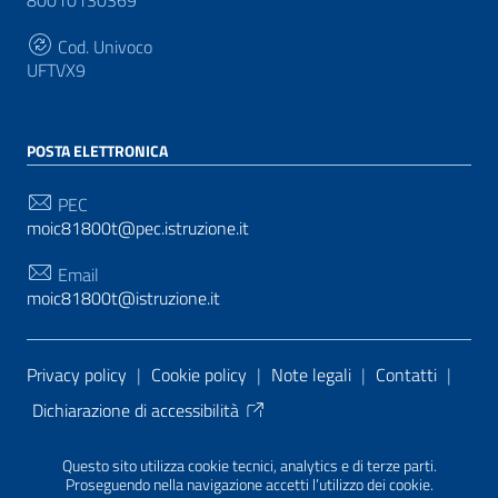
80010130369
Cod. Univoco
UFTVX9
POSTA ELETTRONICA
PEC
moic81800t@pec.istruzione.it
Email
moic81800t@istruzione.it
Sezione Link Utili
Privacy policy
|
Cookie policy
|
Note legali
|
Contatti
|
Dichiarazione di accessibilità
Tema grafico
ItaliaWP2
| Basato sul
Prototipo per siti
Questo sito utilizza cookie tecnici, analytics e di terze parti.
PA di AgID
| Realizzato con
WordPress
da
Proseguendo nella navigazione accetti l’utilizzo dei cookie.