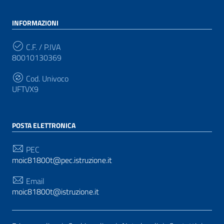
INFORMAZIONI
C.F. / P.IVA
80010130369
Cod. Univoco
UFTVX9
POSTA ELETTRONICA
PEC
moic81800t@pec.istruzione.it
Email
moic81800t@istruzione.it