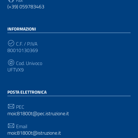
(+39) 059783463
INFORMAZIONI
C.F. / P.IVA
80010130369
Cod. Univoco
UFTVX9
POSTA ELETTRONICA
PEC
moic81800t@pec.istruzione.it
Email
moic81800t@istruzione.it