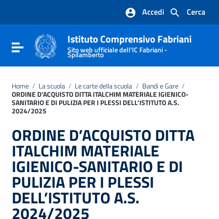
Vai ai contenuti
Accedi
Cerca
Vai al menu di navigazione
Vai al footer
Istituto Comprensivo Fabriani
Attiva / disattiva la navigazione
Sito web ufficiale dell'IC Fabriani -
Spilamberto
Home
/
La scuola
/
Le carte della scuola
/
Bandi e Gare
/
ORDINE D’ACQUISTO DITTA ITALCHIM MATERIALE IGIENICO-
SANITARIO E DI PULIZIA PER I PLESSI DELL’ISTITUTO A.S.
2024/2025
ORDINE D’ACQUISTO DITTA
ITALCHIM MATERIALE
IGIENICO-SANITARIO E DI
PULIZIA PER I PLESSI
DELL’ISTITUTO A.S.
2024/2025