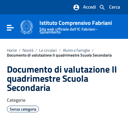
Vai ai contenuti
Accedi
Cerca
Vai al menu di navigazione
Vai al footer
Istituto Comprensivo Fabriani
Attiva / disattiva la navigazione
Sito web ufficiale dell'IC Fabriani -
Spilamberto
Home
/
Novità
/
Le circolari
/
Alunni e famiglie
/
Documento di valutazione II quadrimestre Scuola Secondaria
Documento di valutazione II
quadrimestre Scuola
Secondaria
Categorie
Senza categoria