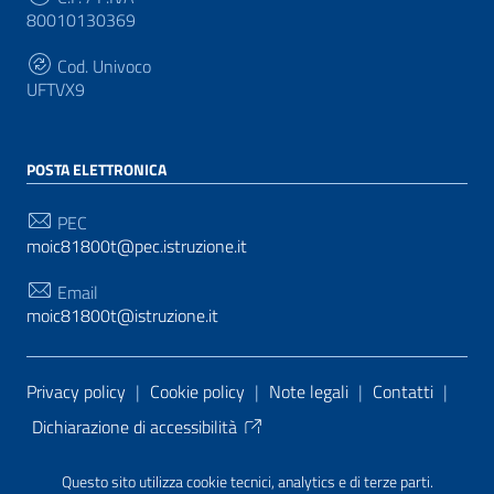
80010130369
Cod. Univoco
UFTVX9
POSTA ELETTRONICA
PEC
moic81800t@pec.istruzione.it
Email
moic81800t@istruzione.it
Sezione Link Utili
Privacy policy
|
Cookie policy
|
Note legali
|
Contatti
|
Dichiarazione di accessibilità
Tema grafico
ItaliaWP2
| Basato sul
Prototipo per siti
Questo sito utilizza cookie tecnici, analytics e di terze parti.