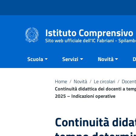
Vai ai contenuti
Vai al menu di navigazione
Vai al footer
Istituto Comprensivo 
Sito web ufficiale dell'IC Fabriani - Spilamb
Scuola
Servizi
Novità
D
Home
/
Novità
/
Le circolari
/
Docent
Continuità didattica dei docenti a tem
2025 – Indicazioni operative
Continuità didat