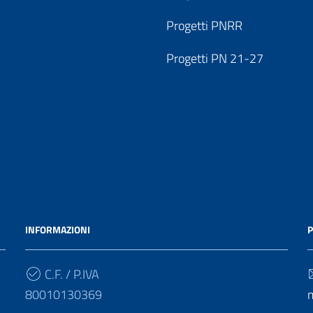
Progetti PNRR
Progetti PN 21-27
INFORMAZIONI
P
C.F. / P.IVA
80010130369