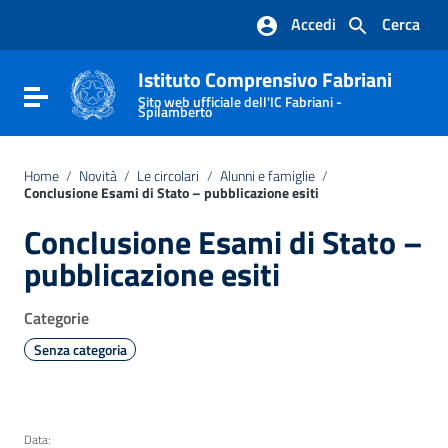
Vai ai contenuti
Accedi
Cerca
Vai al menu di navigazione
Vai al footer
Istituto Comprensivo Fabriani
Attiva / disattiva la navigazione
Sito web ufficiale dell'IC Fabriani -
Spilamberto
Home
/
Novità
/
Le circolari
/
Alunni e famiglie
/
Conclusione Esami di Stato – pubblicazione esiti
Conclusione Esami di Stato –
pubblicazione esiti
Categorie
Senza categoria
Data: