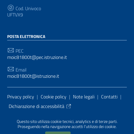
Cod. Univoco
UFTVX9
POSTA ELETTRONICA
PEC
moic81800t@pec.istruzione.it
Email
moic81800t@istruzione.it
Sezione Link Utili
Privacy policy
|
Cookie policy
|
Note legali
|
Contatti
|
Dichiarazione di accessibilità
Tema grafico
ItaliaWP2
| Basato sul
Prototipo per siti
Questo sito utilizza cookie tecnici, analytics e di terze parti.
PA di AgID
| Realizzato con
WordPress
da
Proseguendo nella navigazione accetti l’utilizzo dei cookie.