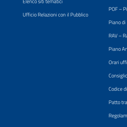
Elenco siti tematici
POF – Pi
Ufficio Relazioni con il Pubblico
Piano di
RAV – Ra
Piano An
Orari uff
Consiglio
Codice di
Patto tr
Regolame