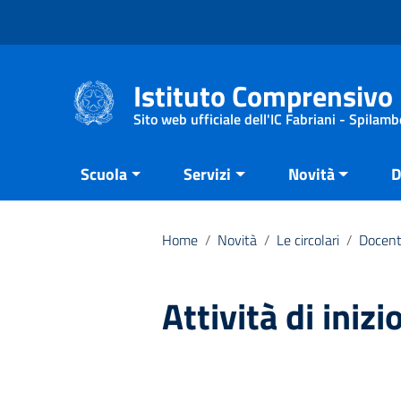
Vai ai contenuti
Vai al menu di navigazione
Vai al footer
Istituto Comprensivo 
Sito web ufficiale dell'IC Fabriani - Spilamb
Scuola
Servizi
Novità
D
Home
/
Novità
/
Le circolari
/
Docent
Attività di iniz