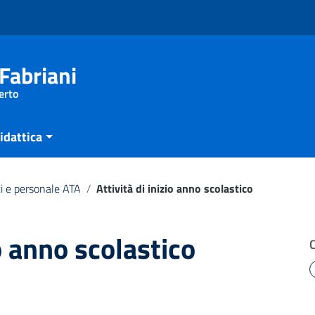
Fabriani
erto
idattica
i e personale ATA
/
Attività di inizio anno scolastico
io anno scolastico