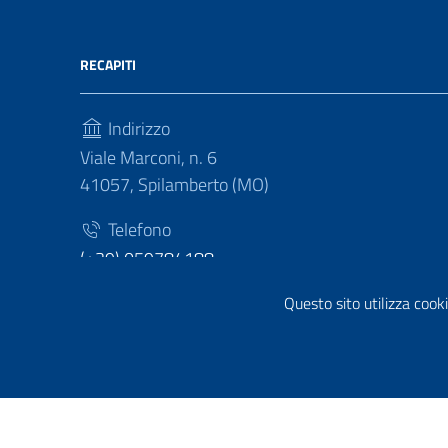
RECAPITI
Indirizzo
Viale Marconi, n. 6
41057, Spilamberto (MO)
Telefono
(+39) 059784188
Fax
Questo sito utilizza cooki
(+39) 059783463
Sezione Link Utili
Privacy policy
|
Cookie policy
|
Note legali
|
Contatti
|
Di