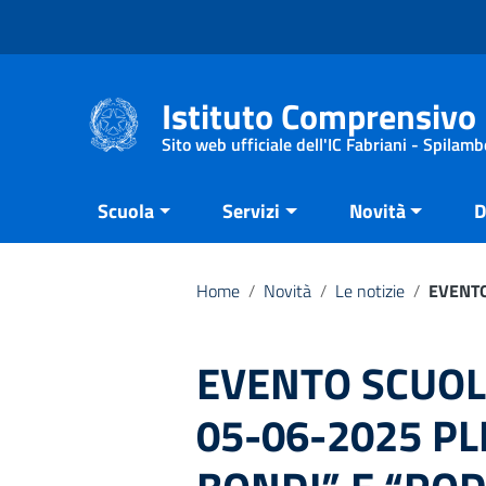
Vai ai contenuti
Vai al menu di navigazione
Vai al footer
Istituto Comprensivo 
Sito web ufficiale dell'IC Fabriani - Spilamb
Scuola
Servizi
Novità
D
Home
/
Novità
/
Le notizie
/
EVENTO
EVENTO SCUOL
05-06-2025 PL