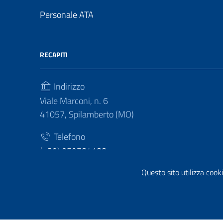
Personale ATA
RECAPITI
Indirizzo
Viale Marconi, n. 6
41057, Spilamberto (MO)
Telefono
(+39) 059784188
Questo sito utilizza cooki
Fax
(+39) 059783463