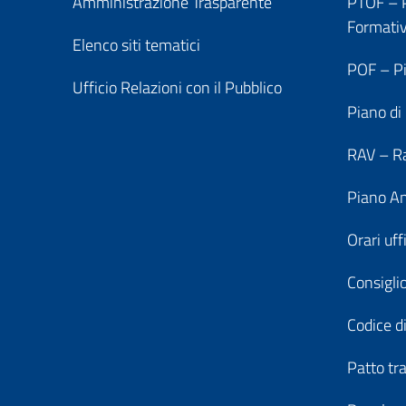
Amministrazione Trasparente
PTOF – P
Formati
Elenco siti tematici
POF – Pi
Ufficio Relazioni con il Pubblico
Piano di
RAV – Ra
Piano An
Orari uff
Consiglio
Codice di
Patto tr