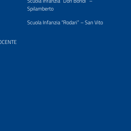
Scuola Infanzia “Don Bondi” –
Spilamberto
Scuola Infanzia “Rodari” – San Vito
 DOCENTE