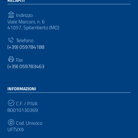
RECAPITI
Indirizzo
Viale Marconi, n. 6
41057, Spilamberto (MO)
Telefono
(+39) 059784188
Fax
(+39) 059783463
INFORMAZIONI
C.F. / P.IVA
80010130369
Cod. Univoco
UFTVX9