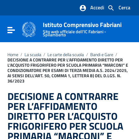
Vai ai contenuti
Accedi
Cerca
Vai al menu di navigazione
Vai al footer
Istituto Comprensivo Fabriani
Attiva / disattiva la navigazione
Sito web ufficiale dell'IC Fabriani -
Spilamberto
Home
/
La scuola
/
Le carte della scuola
/
Bandi e Gare
/
DECISIONE A CONTRARRE PER L’AFFIDAMENTO DIRETTO PER
L’ACQUISTO FRIGORIFERO PER SCUOLA PRIMARIA “MARCONI” E
CONDIZIONATORE PER ESAMI DI TERZA MEDIA A.S. 2024/2025,
AI SENSI DELL’ART. 50, COMMA 1, LETTERA B) DEL D.LGS. N.
36/2023
DECISIONE A CONTRARRE
PER L’AFFIDAMENTO
DIRETTO PER L’ACQUISTO
FRIGORIFERO PER SCUOLA
PRIMARIA “MARCONI” E