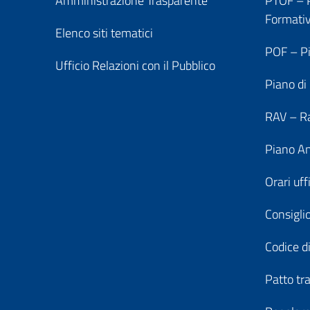
Amministrazione Trasparente
PTOF – P
Formati
Elenco siti tematici
POF – Pi
Ufficio Relazioni con il Pubblico
Piano di
RAV – Ra
Piano An
Orari uff
Consiglio
Codice di
Patto tr