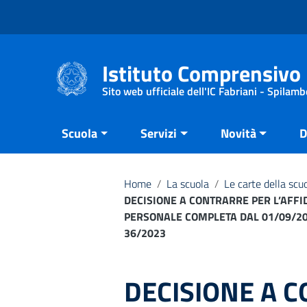
Vai ai contenuti
Vai al menu di navigazione
Vai al footer
Istituto Comprensivo 
Sito web ufficiale dell'IC Fabriani - Spilamb
Scuola
Servizi
Novità
D
Home
/
La scuola
/
Le carte della scu
DECISIONE A CONTRARRE PER L’AFF
PERSONALE COMPLETA DAL 01/09/2025
36/2023
DECISIONE A 