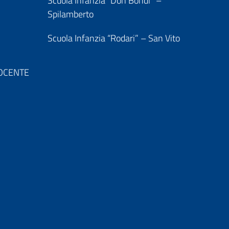
Scuola Infanzia “Don Bondi” –
Spilamberto
Scuola Infanzia “Rodari” – San Vito
 DOCENTE