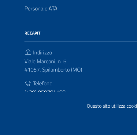
Personale ATA
RECAPITI
Indirizzo
Viale Marconi, n. 6
41057, Spilamberto (MO)
Telefono
(+39) 059784188
Fax
Questo sito utilizza cooki
(+39) 059783463