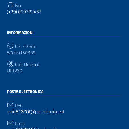
Fax
(+39) 059783463
INFORMAZIONI
C.F. / P.IVA
80010130369
Cod. Univoco
UFTVX9
POSTA ELETTRONICA
PEC
moic81800t@pec.istruzione.it
Email