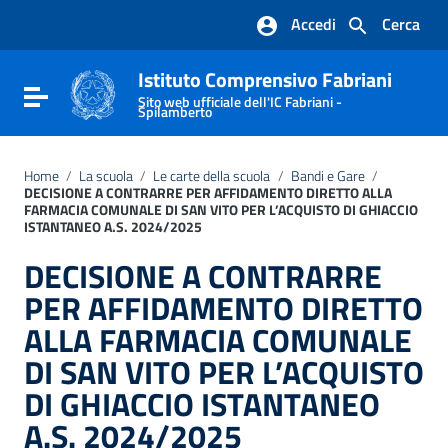
Vai ai contenuti
Accedi
Cerca
Vai al menu di navigazione
Vai al footer
Istituto Comprensivo Fabriani
Attiva / disattiva la navigazione
Sito web ufficiale dell'IC Fabriani -
Spilamberto
Home
/
La scuola
/
Le carte della scuola
/
Bandi e Gare
/
DECISIONE A CONTRARRE PER AFFIDAMENTO DIRETTO ALLA
FARMACIA COMUNALE DI SAN VITO PER L’ACQUISTO DI GHIACCIO
ISTANTANEO A.S. 2024/2025
DECISIONE A CONTRARRE
PER AFFIDAMENTO DIRETTO
ALLA FARMACIA COMUNALE
DI SAN VITO PER L’ACQUISTO
DI GHIACCIO ISTANTANEO
A.S. 2024/2025