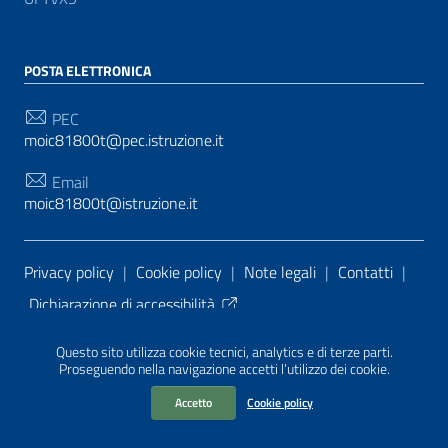
POSTA ELETTRONICA
PEC
moic81800t@pec.istruzione.it
Email
moic81800t@istruzione.it
Sezione Link Utili
Privacy policy
|
Cookie policy
|
Note legali
|
Contatti
|
Dichiarazione di accessibilità
Tema grafico
ItaliaWP2
| Basato sul
Prototipo per siti
Questo sito utilizza cookie tecnici, analytics e di terze parti.
PA di AgID
| Realizzato con
WordPress
da
Proseguendo nella navigazione accetti l’utilizzo dei cookie.
Mediasoft
s
Accetto
Cookie policy