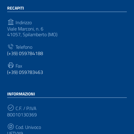
RECAPITI
Indirizzo
Viale Marconi, n. 6
41057, Spilamberto (MO)
Telefono
(+39) 059784188
Fax
(+39) 059783463
INFORMAZIONI
C.F. / P.IVA
80010130369
Cod. Univoco
UFTVX9