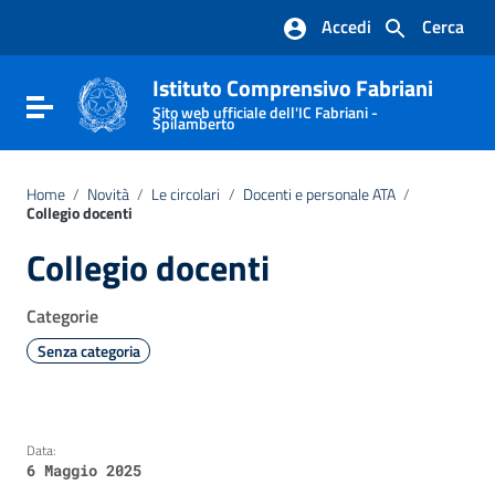
Vai ai contenuti
Accedi
Cerca
Vai al menu di navigazione
Vai al footer
Istituto Comprensivo Fabriani
Attiva / disattiva la navigazione
Sito web ufficiale dell'IC Fabriani -
Spilamberto
Home
/
Novità
/
Le circolari
/
Docenti e personale ATA
/
Collegio docenti
Collegio docenti
Categorie
Senza categoria
Data:
6 Maggio 2025