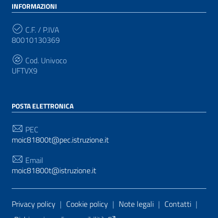
INFORMAZIONI
C.F. / P.IVA
80010130369
Cod. Univoco
UFTVX9
POSTA ELETTRONICA
PEC
moic81800t@pec.istruzione.it
Email
moic81800t@istruzione.it
Sezione Link Utili
Privacy policy
|
Cookie policy
|
Note legali
|
Contatti
|