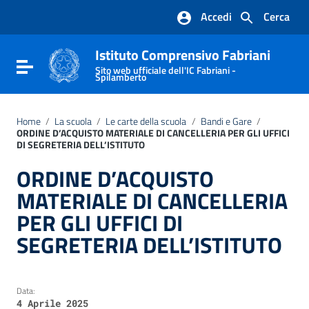
Vai ai contenuti
Accedi
Cerca
Vai al menu di navigazione
Vai al footer
Istituto Comprensivo Fabriani
Attiva / disattiva la navigazione
Sito web ufficiale dell'IC Fabriani -
Spilamberto
Home
/
La scuola
/
Le carte della scuola
/
Bandi e Gare
/
ORDINE D’ACQUISTO MATERIALE DI CANCELLERIA PER GLI UFFICI
DI SEGRETERIA DELL’ISTITUTO
ORDINE D’ACQUISTO
MATERIALE DI CANCELLERIA
PER GLI UFFICI DI
SEGRETERIA DELL’ISTITUTO
Data:
4 Aprile 2025