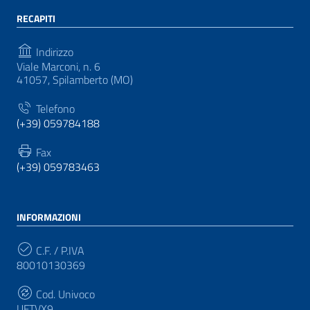
RECAPITI
Indirizzo
Viale Marconi, n. 6
41057, Spilamberto (MO)
Telefono
(+39) 059784188
Fax
(+39) 059783463
INFORMAZIONI
C.F. / P.IVA
80010130369
Cod. Univoco
UFTVX9