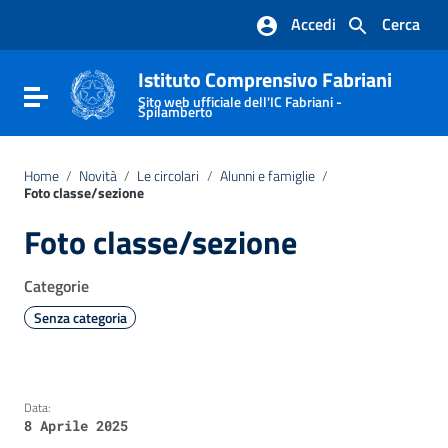
Vai ai contenuti
Accedi
Cerca
Vai al menu di navigazione
Vai al footer
Istituto Comprensivo Fabriani
Attiva / disattiva la navigazione
Sito web ufficiale dell'IC Fabriani -
Spilamberto
Home
/
Novità
/
Le circolari
/
Alunni e famiglie
/
Foto classe/sezione
Foto classe/sezione
Categorie
Senza categoria
Data:
8 Aprile 2025