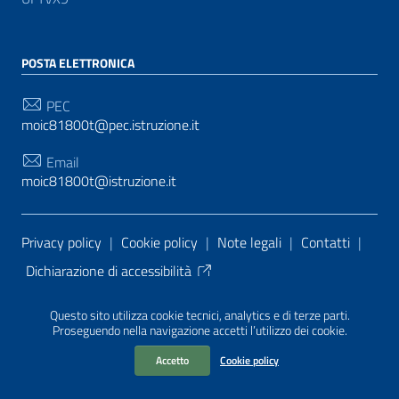
POSTA ELETTRONICA
PEC
moic81800t@pec.istruzione.it
Email
moic81800t@istruzione.it
Sezione Link Utili
Privacy policy
|
Cookie policy
|
Note legali
|
Contatti
|
Dichiarazione di accessibilità
Tema grafico
ItaliaWP2
| Basato sul
Prototipo per siti
Questo sito utilizza cookie tecnici, analytics e di terze parti.
PA di AgID
| Realizzato con
WordPress
da
Proseguendo nella navigazione accetti l’utilizzo dei cookie.
Mediasoft
s
Accetto
Cookie policy