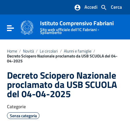
Vai ai contenuti
Accedi
Cerca
Vai al menu di navigazione
Vai al footer
Istituto Comprensivo Fabriani
Attiva / disattiva la navigazione
Sito web ufficiale dell'IC Fabriani -
Spilamberto
Home
/
Novità
/
Le circolari
/
Alunni e famiglie
/
Decreto Sciopero Nazionale proclamato da USB SCUOLA del 04-
04-2025
Decreto Sciopero Nazionale
proclamato da USB SCUOLA
del 04-04-2025
Categorie
Senza categoria