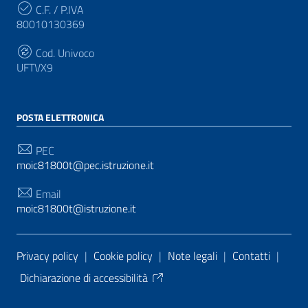
C.F. / P.IVA
80010130369
Cod. Univoco
UFTVX9
POSTA ELETTRONICA
PEC
moic81800t@pec.istruzione.it
Email
moic81800t@istruzione.it
Sezione Link Utili
Privacy policy
|
Cookie policy
|
Note legali
|
Contatti
|
Dichiarazione di accessibilità
Tema grafico
ItaliaWP2
| Basato sul
Prototipo per siti