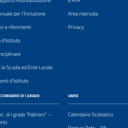
pporto Autovalutazione
e ATA
nuale per l’Inclusione
Area riservata
ici e riferimenti
Privacy
 d’Istituto
sciplinare
a la Scuola ed Ente Locale
nti d’Istituto
ECONDARIE DI I GRADO
VARIE
c. di I grado “Fabriani” –
Calendario Scolastico
erto
Pago in Rete – PA