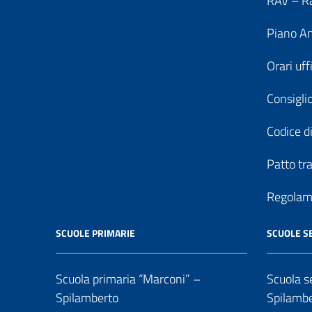
RAV – Ra
Piano An
Orari uff
Consiglio
Codice di
Patto tr
Regolame
SCUOLE PRIMARIE
SCUOLE S
Scuola primaria “Marconi” –
Scuola se
Spilamberto
Spilamb