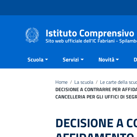
Vai ai contenuti
Vai al menu di navigazione
Vai al footer
Istituto Comprensivo 
Sito web ufficiale dell'IC Fabriani - Spilamb
Scuola
Servizi
Novità
D
Home
/
La scuola
/
Le carte della scu
DECISIONE A CONTRARRE PER AFFIDA
CANCELLERIA PER GLI UFFICI DI SEG
DECISIONE A 