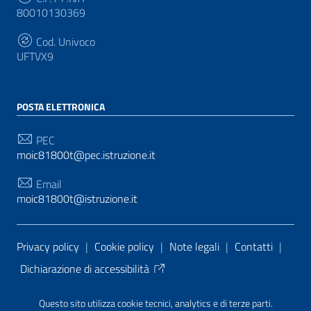
80010130369
Cod. Univoco
UFTVX9
POSTA ELETTRONICA
PEC
moic81800t@pec.istruzione.it
Email
moic81800t@istruzione.it
Sezione Link Utili
Privacy policy
|
Cookie policy
|
Note legali
|
Contatti
|
Dichiarazione di accessibilità
Tema grafico
ItaliaWP2
| Basato sul
Prototipo per siti
Questo sito utilizza cookie tecnici, analytics e di terze parti.