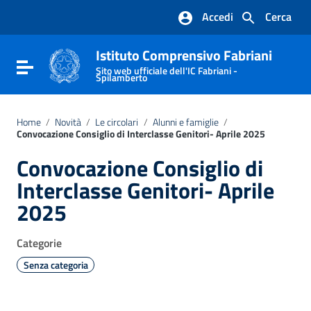
Vai ai contenuti
Accedi
Cerca
Vai al menu di navigazione
Vai al footer
Istituto Comprensivo Fabriani
Attiva / disattiva la navigazione
Sito web ufficiale dell'IC Fabriani -
Spilamberto
Home
/
Novità
/
Le circolari
/
Alunni e famiglie
/
Convocazione Consiglio di Interclasse Genitori- Aprile 2025
Convocazione Consiglio di
Interclasse Genitori- Aprile
2025
Categorie
Senza categoria