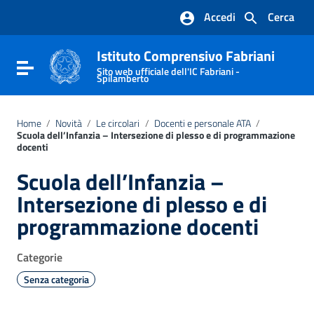
Vai ai contenuti
Accedi
Cerca
Vai al menu di navigazione
Vai al footer
Istituto Comprensivo Fabriani
Attiva / disattiva la navigazione
Sito web ufficiale dell'IC Fabriani -
Spilamberto
Home
/
Novità
/
Le circolari
/
Docenti e personale ATA
/
Scuola dell’Infanzia – Intersezione di plesso e di programmazione
docenti
Scuola dell’Infanzia –
Intersezione di plesso e di
programmazione docenti
Categorie
Senza categoria