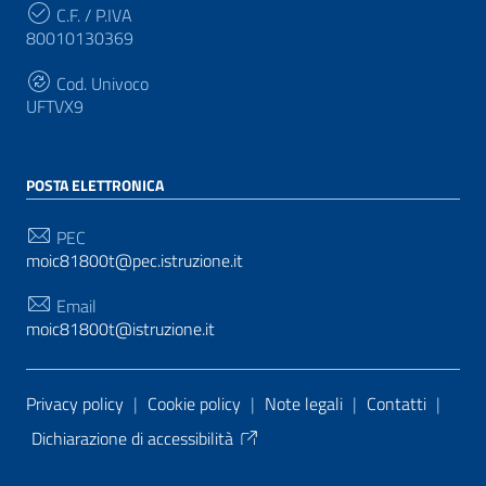
C.F. / P.IVA
80010130369
Cod. Univoco
UFTVX9
POSTA ELETTRONICA
PEC
moic81800t@pec.istruzione.it
Email
moic81800t@istruzione.it
Sezione Link Utili
Privacy policy
|
Cookie policy
|
Note legali
|
Contatti
|
Dichiarazione di accessibilità
Tema grafico
ItaliaWP2
| Basato sul
Prototipo per siti