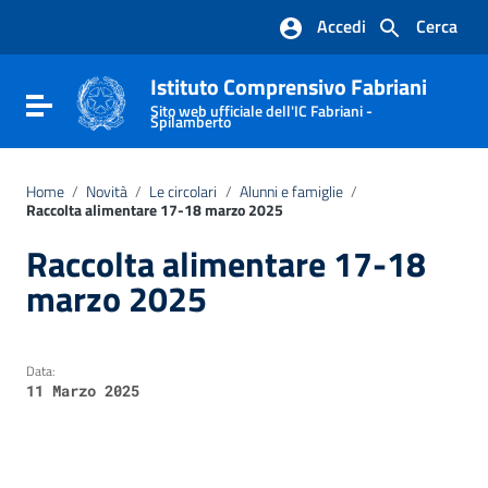
Vai ai contenuti
Accedi
Cerca
Vai al menu di navigazione
Vai al footer
Istituto Comprensivo Fabriani
Attiva / disattiva la navigazione
Sito web ufficiale dell'IC Fabriani -
Spilamberto
Home
/
Novità
/
Le circolari
/
Alunni e famiglie
/
Raccolta alimentare 17-18 marzo 2025
Raccolta alimentare 17-18
marzo 2025
Data:
11 Marzo 2025