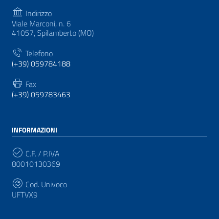
Indirizzo
Viale Marconi, n. 6
41057, Spilamberto (MO)
Telefono
(+39) 059784188
Fax
(+39) 059783463
INFORMAZIONI
C.F. / P.IVA
80010130369
Cod. Univoco
UFTVX9