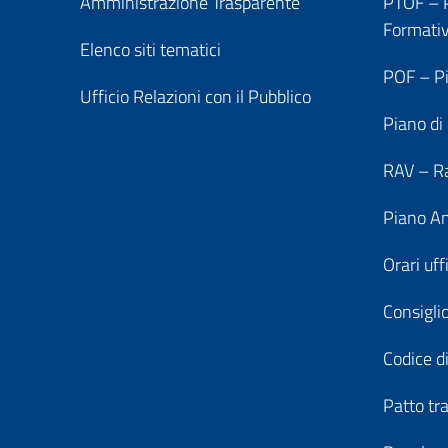
Amministrazione Trasparente
PTOF – P
Formati
Elenco siti tematici
POF – Pi
Ufficio Relazioni con il Pubblico
Piano di
RAV – Ra
Piano An
Orari uff
Consiglio
Codice di
Patto tr