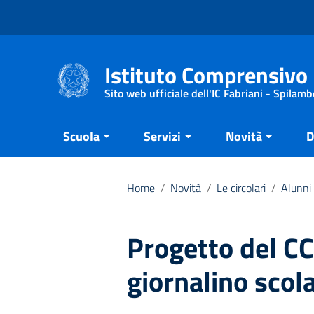
Vai ai contenuti
Vai al menu di navigazione
Vai al footer
Istituto Comprensivo 
Sito web ufficiale dell'IC Fabriani - Spilamb
Scuola
Servizi
Novità
D
Home
/
Novità
/
Le circolari
/
Alunni 
Progetto del CC
giornalino scol