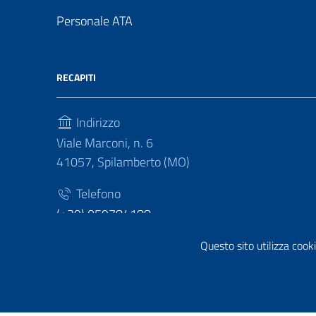
Personale ATA
RECAPITI
Indirizzo
Viale Marconi, n. 6
41057, Spilamberto (MO)
Telefono
(+39) 059784188
Fax
Questo sito utilizza cooki
(+39) 059783463