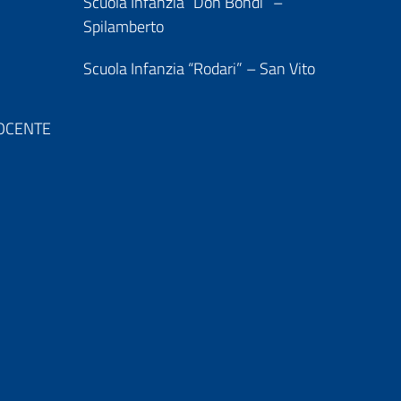
Scuola Infanzia “Don Bondi” –
Spilamberto
Scuola Infanzia “Rodari” – San Vito
 DOCENTE