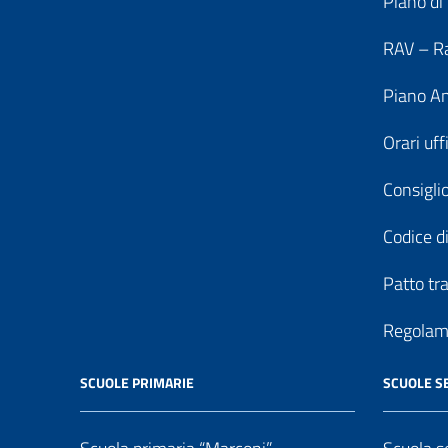
Piano di
RAV – Ra
Piano An
Orari uff
Consiglio
Codice di
Patto tr
Regolame
SCUOLE PRIMARIE
SCUOLE S