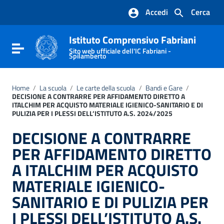
Vai ai contenuti
Accedi
Cerca
Vai al menu di navigazione
Vai al footer
Istituto Comprensivo Fabriani
Attiva / disattiva la navigazione
Sito web ufficiale dell'IC Fabriani -
Spilamberto
Home
/
La scuola
/
Le carte della scuola
/
Bandi e Gare
/
DECISIONE A CONTRARRE PER AFFIDAMENTO DIRETTO A
ITALCHIM PER ACQUISTO MATERIALE IGIENICO-SANITARIO E DI
PULIZIA PER I PLESSI DELL’ISTITUTO A.S. 2024/2025
DECISIONE A CONTRARRE
PER AFFIDAMENTO DIRETTO
A ITALCHIM PER ACQUISTO
MATERIALE IGIENICO-
SANITARIO E DI PULIZIA PER
I PLESSI DELL’ISTITUTO A.S.