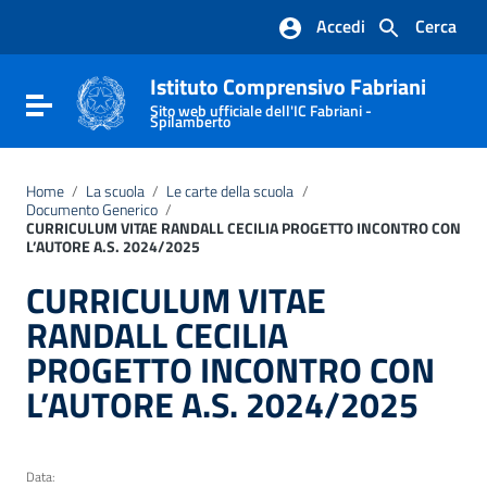
Vai ai contenuti
Accedi
Cerca
Vai al menu di navigazione
Vai al footer
Istituto Comprensivo Fabriani
Attiva / disattiva la navigazione
Sito web ufficiale dell'IC Fabriani -
Spilamberto
Home
/
La scuola
/
Le carte della scuola
/
Documento Generico
/
CURRICULUM VITAE RANDALL CECILIA PROGETTO INCONTRO CON
L’AUTORE A.S. 2024/2025
CURRICULUM VITAE
RANDALL CECILIA
PROGETTO INCONTRO CON
L’AUTORE A.S. 2024/2025
Data: