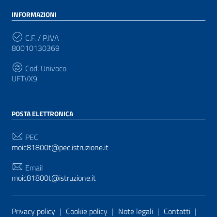
INFORMAZIONI
C.F. / P.IVA
80010130369
Cod. Univoco
UFTVX9
POSTA ELETTRONICA
PEC
moic81800t@pec.istruzione.it
Email
moic81800t@istruzione.it
Sezione Link Utili
Privacy policy
|
Cookie policy
|
Note legali
|
Contatti
|