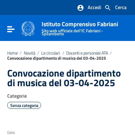
Vai ai contenuti
Accedi
Cerca
Vai al menu di navigazione
Vai al footer
Istituto Comprensivo Fabriani
Attiva / disattiva la navigazione
Sito web ufficiale dell'IC Fabriani -
Spilamberto
Home
/
Novità
/
Le circolari
/
Docenti e personale ATA
/
Convocazione dipartimento di musica del 03-04-2025
Convocazione dipartimento
di musica del 03-04-2025
Categorie
Senza categoria
Data: