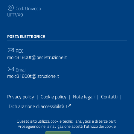
Cod. Univoco
UFTVX9
POSTA ELETTRONICA
PEC
moic81800t@pec.istruzione.it
Email
moic81800t@istruzione.it
Sezione Link Utili
Privacy policy
|
Cookie policy
|
Note legali
|
Contatti
|
Dichiarazione di accessibilità
Tema grafico
ItaliaWP2
| Basato sul
Prototipo per siti
Questo sito utilizza cookie tecnici, analytics e di terze parti.
PA di AgID
| Realizzato con
WordPress
da
Proseguendo nella navigazione accetti l’utilizzo dei cookie.