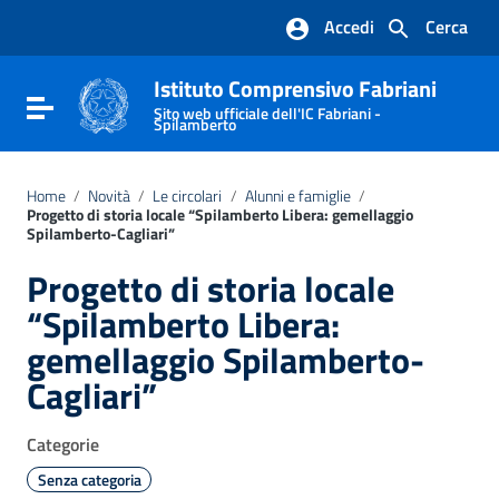
Vai ai contenuti
Accedi
Cerca
Vai al menu di navigazione
Vai al footer
Istituto Comprensivo Fabriani
Attiva / disattiva la navigazione
Sito web ufficiale dell'IC Fabriani -
Spilamberto
Home
/
Novità
/
Le circolari
/
Alunni e famiglie
/
Progetto di storia locale “Spilamberto Libera: gemellaggio
Spilamberto-Cagliari”
Progetto di storia locale
“Spilamberto Libera:
gemellaggio Spilamberto-
Cagliari”
Categorie
Senza categoria