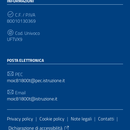
INFORMAZIONI
C.F. / P.IVA
80010130369
Cod. Univoco
UFTVX9
POSTA ELETTRONICA
PEC
moic81800t@pec.istruzione.it
Email
moic81800t@istruzione.it
Sezione Link Utili
Privacy policy
|
Cookie policy
|
Note legali
|
Contatti
|
Dichiarazione di accessibilità