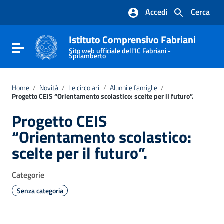
Vai ai contenuti
Accedi
Cerca
Vai al menu di navigazione
Vai al footer
Istituto Comprensivo Fabriani
Attiva / disattiva la navigazione
Sito web ufficiale dell'IC Fabriani -
Spilamberto
Home
/
Novità
/
Le circolari
/
Alunni e famiglie
/
Progetto CEIS “Orientamento scolastico: scelte per il futuro”.
Progetto CEIS
“Orientamento scolastico:
scelte per il futuro”.
Categorie
Senza categoria