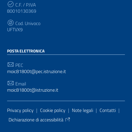
C.F. / P.IVA
80010130369
Cod. Univoco
UFTVX9
POSTA ELETTRONICA
PEC
moic81800t@pec.istruzione.it
Email
moic81800t@istruzione.it
Sezione Link Utili
Privacy policy
|
Cookie policy
|
Note legali
|
Contatti
|
Dichiarazione di accessibilità
Tema grafico
ItaliaWP2
| Basato sul
Prototipo per siti