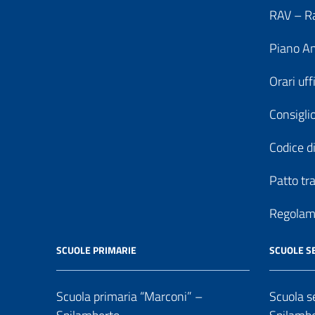
RAV – Ra
Piano An
Orari uff
Consiglio
Codice di
Patto tr
Regolame
SCUOLE PRIMARIE
SCUOLE S
Scuola primaria “Marconi” –
Scuola se