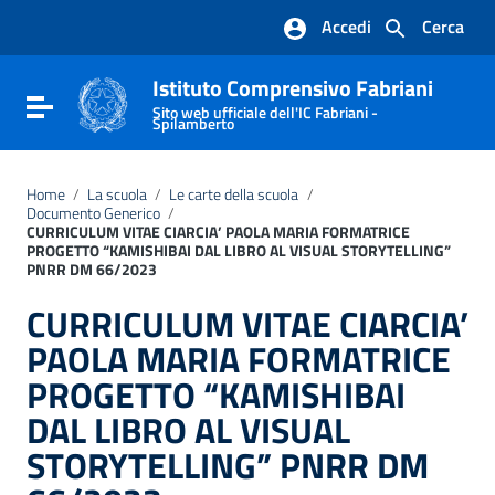
Vai ai contenuti
Accedi
Cerca
Vai al menu di navigazione
Vai al footer
Istituto Comprensivo Fabriani
Attiva / disattiva la navigazione
Sito web ufficiale dell'IC Fabriani -
Spilamberto
Home
/
La scuola
/
Le carte della scuola
/
Documento Generico
/
CURRICULUM VITAE CIARCIA’ PAOLA MARIA FORMATRICE
PROGETTO “KAMISHIBAI DAL LIBRO AL VISUAL STORYTELLING”
PNRR DM 66/2023
CURRICULUM VITAE CIARCIA’
PAOLA MARIA FORMATRICE
PROGETTO “KAMISHIBAI
DAL LIBRO AL VISUAL
STORYTELLING” PNRR DM