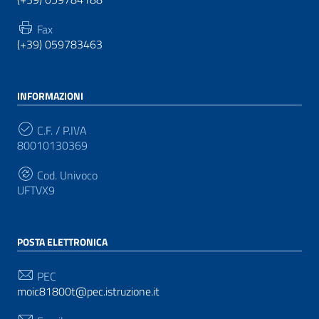
Fax
(+39) 059783463
INFORMAZIONI
C.F. / P.IVA
80010130369
Cod. Univoco
UFTVX9
POSTA ELETTRONICA
PEC
moic81800t@pec.istruzione.it