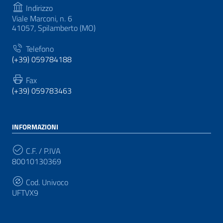
Indirizzo
Viale Marconi, n. 6
41057, Spilamberto (MO)
Telefono
(+39) 059784188
Fax
(+39) 059783463
INFORMAZIONI
C.F. / P.IVA
80010130369
Cod. Univoco
UFTVX9