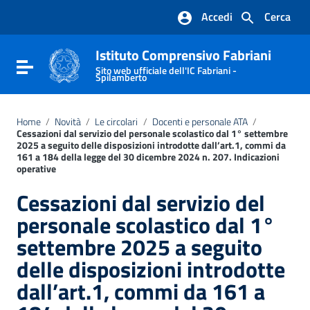
Vai ai contenuti
Accedi
Cerca
Vai al menu di navigazione
Vai al footer
Istituto Comprensivo Fabriani
Attiva / disattiva la navigazione
Sito web ufficiale dell'IC Fabriani -
Spilamberto
Home
/
Novità
/
Le circolari
/
Docenti e personale ATA
/
Cessazioni dal servizio del personale scolastico dal 1° settembre
2025 a seguito delle disposizioni introdotte dall’art.1, commi da
161 a 184 della legge del 30 dicembre 2024 n. 207. Indicazioni
operative
Cessazioni dal servizio del
personale scolastico dal 1°
settembre 2025 a seguito
delle disposizioni introdotte
dall’art.1, commi da 161 a