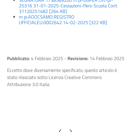
SEGNATURA 1738589200 m pi-DGPER Circ-pr-
25316 31-01-2025-Cessazioni-Pers-Scuola Cont
31120251482 [264 KB]
m pi.AOOCSAMO.REGISTRO
UFFICIALEU.0002642.14-02-2025 [322 KB]
Pubblicato:
4 Febbraio 2025
-
Revisione:
14 Febbraio 2025
Eccetto dove diversamente specificato, questo articolo è
stato rilasciato sotto Licenza Creative Commons
Attribuzione 3.0 Italia.
Pagina precedente
Pagina successiva