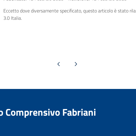
Eccetto dove diversamente specificato, questo articolo è stato ri
3.0 Italia.
Pagina precedente
Pagina successiva
to Comprensivo Fabriani