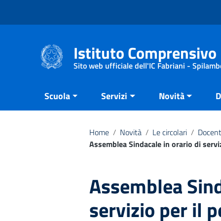
Vai ai contenuti
Vai al menu di navigazione
Vai al footer
Istituto Comprensivo 
Sito web ufficiale dell'IC Fabriani - Spilamb
Scuola
Servizi
Novità
D
Home
/
Novità
/
Le circolari
/
Docent
Assemblea Sindacale in orario di servi
Assemblea Sinda
servizio per il