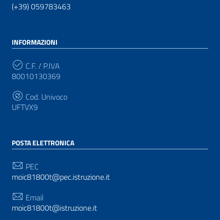
(+39) 059783463
INFORMAZIONI
C.F. / P.IVA
80010130369
Cod. Univoco
UFTVX9
POSTA ELETTRONICA
PEC
moic81800t@pec.istruzione.it
Email
moic81800t@istruzione.it