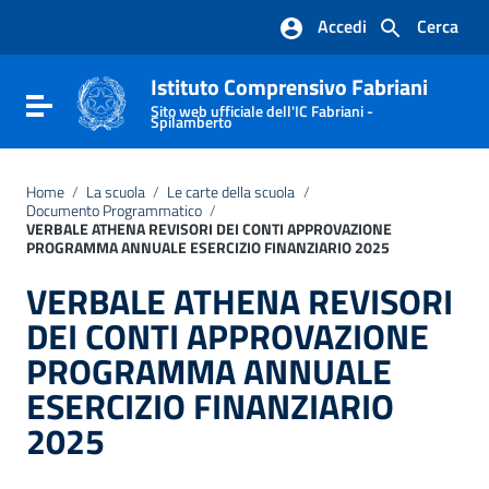
Vai ai contenuti
Accedi
Cerca
Vai al menu di navigazione
Vai al footer
Istituto Comprensivo Fabriani
Attiva / disattiva la navigazione
Sito web ufficiale dell'IC Fabriani -
Spilamberto
Home
/
La scuola
/
Le carte della scuola
/
Documento Programmatico
/
VERBALE ATHENA REVISORI DEI CONTI APPROVAZIONE
PROGRAMMA ANNUALE ESERCIZIO FINANZIARIO 2025
VERBALE ATHENA REVISORI
DEI CONTI APPROVAZIONE
PROGRAMMA ANNUALE
ESERCIZIO FINANZIARIO
2025